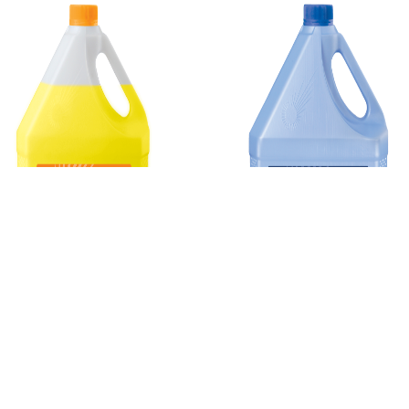
ANTIFREEZE -40
ТОСОЛ -40
G13 LongLife Yellow