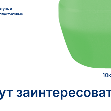
атунь и
 пластиковые
10к
ут заинтересоват