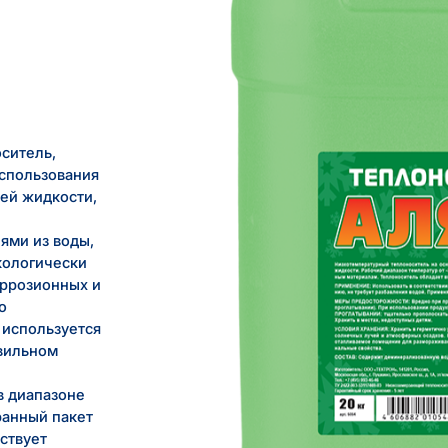
ситель,
использования
чей жидкости,
ями из воды,
кологически
оррозионных и
о
 используется
вильном
в диапазоне
ранный пакет
ствует