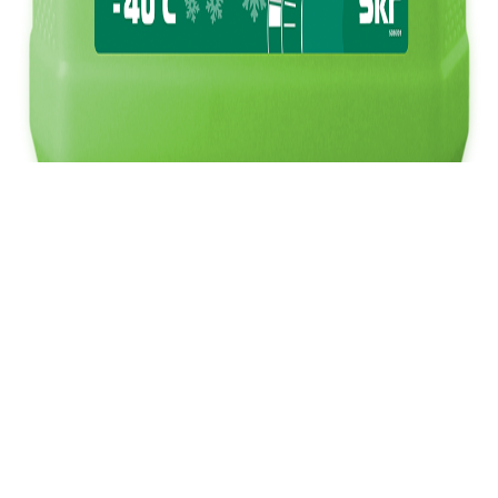
1кг, 3кг, 5кг, 10кг, 20кг, 30кг, 210кг
Вас также могут заинтересовать: